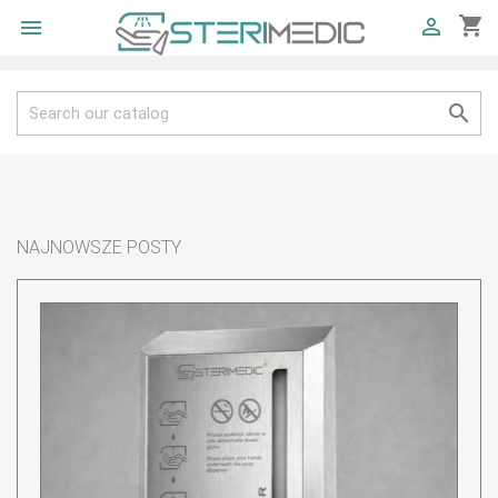
shopping_cart



NAJNOWSZE POSTY