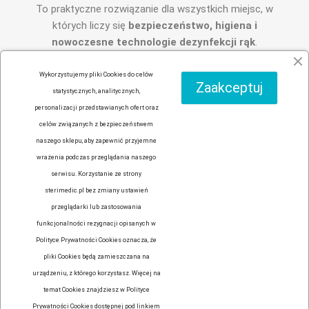
To praktyczne rozwiązanie dla wszystkich miejsc, w
których liczy się
bezpieczeństwo, higiena i
nowoczesne technologie dezynfekcji rąk
.
Wykorzystujemy pliki Cookies do celów
Opublikowany w:
Kategoria domyślna
Zaakceptuj
statystycznych, analitycznych,
personalizacji przedstawianych ofert oraz
celów związanych z bezpieczeństwem
naszego sklepu, aby zapewnić przyjemne
wrażenia podczas przeglądania naszego
Facebook
YouTube
Instagram
serwisu. Korzystanie ze strony
sterimedic.pl bez zmiany ustawień

PRODUCTS
przeglądarki lub zastosowania
funkcjonalności rezygnacji opisanych w

OUR COMPANY
Polityce Prywatności Cookies oznacza, że
pliki Cookies będą zamieszczana na

YOUR ACCOUNT
urządzeniu, z którego korzystasz. Więcej na
temat Cookies znajdziesz w Polityce
Prywatności Cookies dostępnej pod linkiem