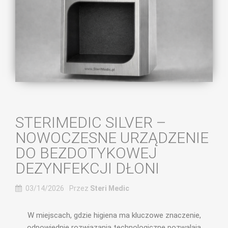
STERIMEDIC SILVER –
NOWOCZESNE URZĄDZENIE
DO BEZDOTYKOWEJ
DEZYNFEKCJI DŁONI
03/14/2026
Przez
Steri Medic
W miejscach, gdzie higiena ma kluczowe znaczenie,
odpowiednie rozwiązania technologiczne pozwalają