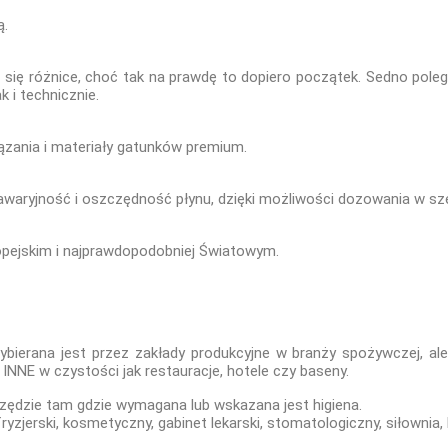
ą.
się różnice, choć tak na prawdę to dopiero początek. Sedno pole
 i technicznie.
zania i materiały gatunków premium.
zawaryjność i oszczędność płynu, dzięki możliwości dozowania w sz
opejskim i najprawdopodobniej Światowym.
wybierana jest przez zakłady produkcyjne w branży spożywczej, a
NNE w czystości jak restauracje, hotele czy baseny.
szędzie tam gdzie wymagana lub wskazana jest higiena.
ryzjerski, kosmetyczny, gabinet lekarski, stomatologiczny, siłownia, k