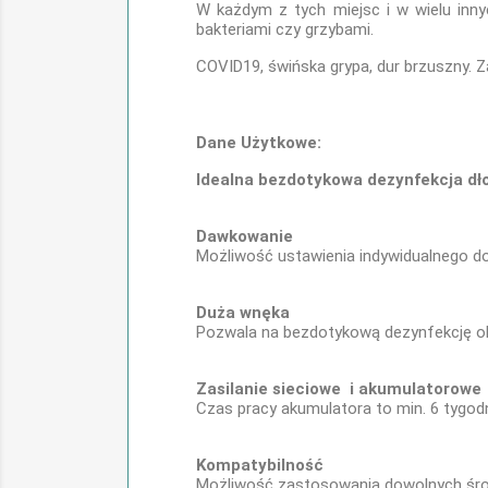
W każdym z tych miejsc i w wielu inny
bakteriami czy grzybami.
COVID19, świńska grypa, dur brzuszny. 
Dane Użytkowe:
Idealna bezdotykowa dezynfekcja dł
Dawkowanie
Możliwość ustawienia indywidualnego do
Duża wnęka
Pozwala na bezdotykową dezynfekcję obu
Zasilanie sieciowe i akumulatorowe
Czas pracy akumulatora to min. 6 tygo
Kompatybilność
Możliwość zastosowania dowolnych śro