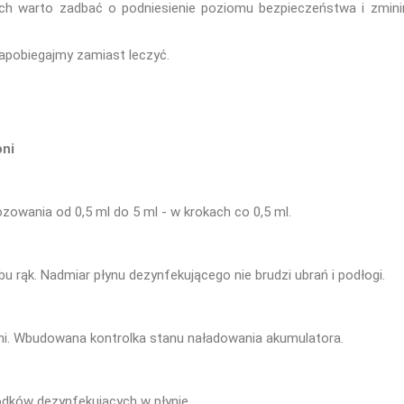
ch warto zadbać o podniesienie poziomu bezpieczeństwa i zmini
Zapobiegajmy zamiast leczyć.
oni
zowania od 0,5 ml do 5 ml - w krokach co 0,5 ml.
 rąk. Nadmiar płynu dezynfekującego nie brudzi ubrań i podłogi.
dni. Wbudowana kontrolka stanu naładowania akumulatora.
dków dezynfekujących w płynie.