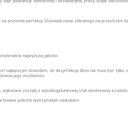
aje gwarancję wieloletniej i bezawaryjnej pracy, dzięki zastosow
a poziomie perfekcji. Doświadczenia zebranego na przestrzeni dzies
ateriałów najwyższej jakości.
jest najlepszym dowodem, że dezynfekcja dłoni nie musi być tylk
dzenia jego możliwości.
wykonane zostały z wysokogatunkowej stali nierdzewnej a całości 
artowane pokryte wytrzymałym nadrukiem.