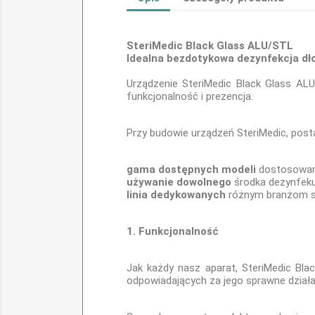
SteriMedic Black Glass ALU/STL
Idealna bezdotykowa dezynfekcja dł
Urządzenie SteriMedic Black Glass AL
funkcjonalność i prezencja.
Przy budowie urządzeń SteriMedic, pos
gama dostępnych modeli
dostosowana
używanie dowolnego
środka dezynfek
linia dedykowanych
różnym branżom st
1. Funkcjonalność
Jak każdy nasz aparat, SteriMedic B
odpowiadających za jego sprawne działa