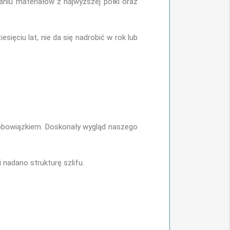
aniu materiałów z najwyższej półki oraz
ięciu lat, nie da się nadrobić w rok lub
o obowiązkiem. Doskonały wygląd naszego
nadano strukturę szlifu.