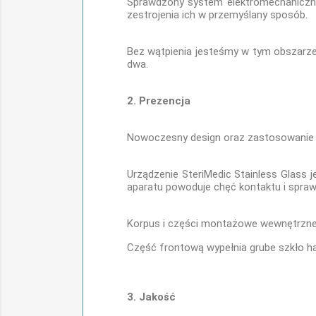
Sprawdzony system elektromechaniczny d
zestrojenia ich w przemyślany sposób.
Bez wątpienia jesteśmy w tym obszarze n
dwa.
2. Prezencja
Nowoczesny design oraz zastosowanie m
Urządzenie SteriMedic Stainless Glass 
aparatu powoduje chęć kontaktu i spraw
Korpus i części montażowe wewnętrzne, 
Część frontową wypełnia grube szkło h
3. Jakość