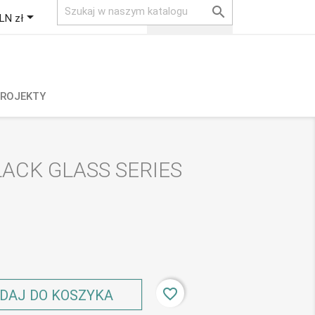

shopping_cart


Koszyk
(0)
LN zł
Zaloguj się
ROJEKTY
LACK GLASS SERIES
favorite_border
DAJ DO KOSZYKA