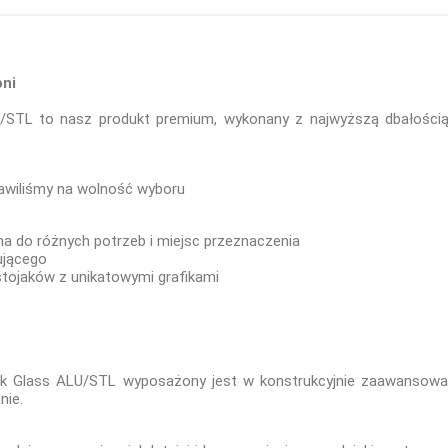
oni
U/STL to nasz produkt premium, wykonany z najwyższą dbałością 
tawiliśmy na wolność wyboru
 do różnych potrzeb i miejsc przeznaczenia
ującego
ojaków z unikatowymi grafikami
lack Glass ALU/STL wyposażony jest w konstrukcyjnie zaawansow
nie.