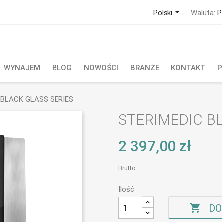

Polski
Waluta:
P
WYNAJEM
BLOG
NOWOŚCI
BRANŻE
KONTAKT
P
 BLACK GLASS SERIES
STERIMEDIC B
2 397,00 zł
Brutto
Ilość

DO