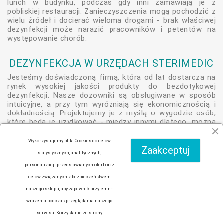
lunch w budynku, podczas gdy inni zamawiają je z
pobliskiej restauracji. Zanieczyszczenia mogą pochodzić z
wielu źródeł i docierać wieloma drogami - brak właściwej
dezynfekcji może narazić pracowników i petentów na
występowanie chorób.
DEZYNFEKCJA W URZĘDACH STERIMEDIC
Jesteśmy doświadczoną firmą, która od lat dostarcza na
rynek wysokiej jakości produkty do bezdotykowej
dezynfekcji. Nasze dozowniki są obsługiwane w sposób
intuicyjne, a przy tym wyróżniają się ekonomicznością i
dokładnością. Projektujemy je z myślą o wygodzie osób,
które będą je użytkować - między innymi dlatego, można
zamontować je w dowolnym miejscu i na dowolnej
wysokości. Skontaktuj się z nami już teraz i dowiedz się
Wykorzystujemy pliki Cookies do celów
więcej, jak może wyglądać
dezynfekcja w urzędach
z
Zaakceptuj
statystycznych, analitycznych,
pomocą bezdotykowych dozowników marki Sterimedic.
personalizacji przedstawianych ofert oraz
celów związanych z bezpieczeństwem
naszego sklepu, aby zapewnić przyjemne
Facebook
YouTube
Instagram
wrażenia podczas przeglądania naszego
serwisu. Korzystanie ze strony