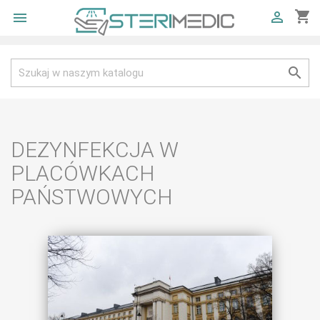
shopping_cart



DEZYNFEKCJA W
PLACÓWKACH
PAŃSTWOWYCH