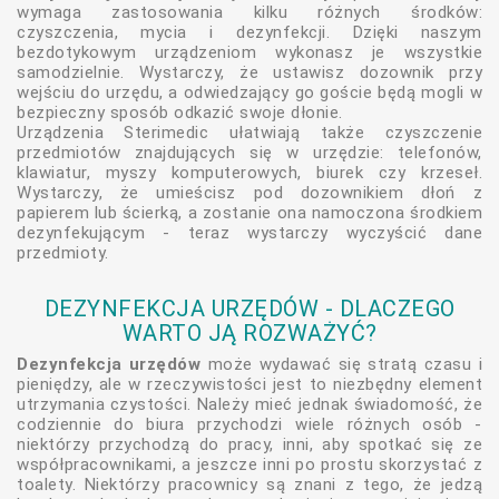
wymaga zastosowania kilku różnych środków:
czyszczenia, mycia i dezynfekcji. Dzięki naszym
bezdotykowym urządzeniom wykonasz je wszystkie
samodzielnie. Wystarczy, że ustawisz dozownik przy
wejściu do urzędu, a odwiedzający go goście będą mogli w
bezpieczny sposób odkazić swoje dłonie.
Urządzenia Sterimedic ułatwiają także czyszczenie
przedmiotów znajdujących się w urzędzie: telefonów,
klawiatur, myszy komputerowych, biurek czy krzeseł.
Wystarczy, że umieścisz pod dozownikiem dłoń z
papierem lub ścierką, a zostanie ona namoczona środkiem
dezynfekującym - teraz wystarczy wyczyścić dane
przedmioty.
DEZYNFEKCJA URZĘDÓW - DLACZEGO
WARTO JĄ ROZWAŻYĆ?
Dezynfekcja urzędów
może wydawać się stratą czasu i
pieniędzy, ale w rzeczywistości jest to niezbędny element
utrzymania czystości. Należy mieć jednak świadomość, że
codziennie do biura przychodzi wiele różnych osób -
niektórzy przychodzą do pracy, inni, aby spotkać się ze
współpracownikami, a jeszcze inni po prostu skorzystać z
toalety. Niektórzy pracownicy są znani z tego, że jedzą