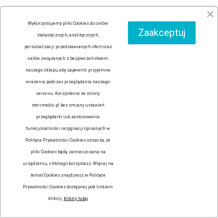
INFORMACJA O SKLEPIE
Wykorzystujemy pliki Cookies do celów
Zaakceptuj
statystycznych, analitycznych,
personalizacji przedstawianych ofert oraz
celów związanych z bezpieczeństwem
naszego sklepu, aby zapewnić przyjemne
wrażenia podczas przeglądania naszego
serwisu. Korzystanie ze strony
sterimedic.pl bez zmiany ustawień
przeglądarki lub zastosowania
funkcjonalności rezygnacji opisanych w
Polityce Prywatności Cookies oznacza, że
pliki Cookies będą zamieszczana na
urządzeniu, z którego korzystasz. Więcej na
temat Cookies znajdziesz w Polityce
Prywatności Cookies dostępnej pod linkiem
kliknij
kliknij tutaj