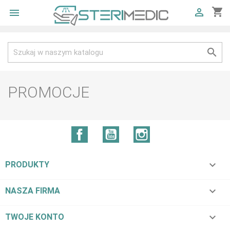
shopping_cart



PROMOCJE
Facebook
YouTube
Instagram

PRODUKTY

NASZA FIRMA

TWOJE KONTO