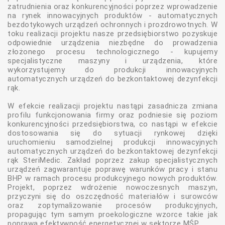
zatrudnienia oraz konkurencyjności poprzez wprowadzenie
na rynek innowacyjnych produktów - automatycznych
bezdotykowych urządzeń ochronnych i prozdrowotnych. W
toku realizacji projektu nasze przedsiębiorstwo pozyskuje
odpowiednie urządzenia niezbędne do prowadzenia
złożonego procesu technologicznego - kupujemy
specjalistyczne maszyny i urządzenia, które
wykorzystujemy do produkcji innowacyjnych
automatycznych urządzeń do bezkontaktowej dezynfekcji
rąk.
W efekcie realizacji projektu nastąpi zasadnicza zmiana
profilu funkcjonowania firmy oraz podniesie się poziom
konkurencyjności przedsiębiorstwa, co nastąpi w efekcie
dostosowania się do sytuacji rynkowej dzięki
uruchomieniu samodzielnej produkcji innowacyjnych
automatycznych urządzeń do bezkontaktowej dezynfekcji
rąk SteriMedic. Zakład poprzez zakup specjalistycznych
urządzeń zagwarantuje poprawę warunków pracy i stanu
BHP w ramach procesu produkcyjnego nowych produktów.
Projekt, poprzez wdrożenie nowoczesnych maszyn,
przyczyni się do oszczędność materiałów i surowców
oraz zoptymalizowanie procesów produkcyjnych,
propagując tym samym proekologiczne wzorce takie jak
poprawa efektywność energetycznej w sektorze MŚP.