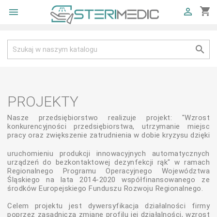
shopping_cart



PROJEKTY
Nasze przedsiębiorstwo realizuje projekt: "Wzrost
konkurencyjności przedsiębiorstwa, utrzymanie miejsc
pracy oraz zwiększenie zatrudnienia w dobie kryzysu dzięki
uruchomieniu produkcji innowacyjnych automatycznych
urządzeń do bezkontaktowej dezynfekcji rąk" w ramach
Regionalnego Programu Operacyjnego Województwa
Śląskiego na lata 2014-2020 współfinansowanego ze
środków Europejskiego Funduszu Rozwoju Regionalnego.
Celem projektu jest dywersyfikacja działalności firmy
poprzez zasadniczą zmianę profilu jej działalności, wzrost