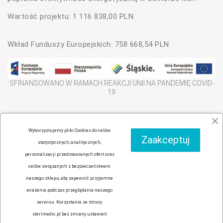
Wartość projektu: 1 116 838,00 PLN
Wkład Funduszy Europejskich: 758 668,54 PLN
SFINANSOWANO W RAMACH REAKCJI UNII NA PANDEMIĘ COVID-
19
WŁAŚCICIELEM STRONY INTERNETOWEJ JEST PRZEDSIĘBIORSTWO
Wykorzystujemy pliki Cookies do celów
Zaakceptuj
KLAJA-BRACIA ŚWIAT CARAVANINGU S.C. MACIEJ KLAJA, MATEUSZ
statystycznych, analitycznych,
KLAJA
personalizacji przedstawianych ofert oraz
celów związanych z bezpieczeństwem
naszego sklepu, aby zapewnić przyjemne
Facebook
YouTube
Instagram
wrażenia podczas przeglądania naszego
serwisu. Korzystanie ze strony
sterimedic.pl bez zmiany ustawień