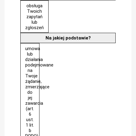
obsługa
Twoich
zapytań
lub
zgłoszeń
Na jakiej podstawie?
umowa
lub
działania
podejmowane
na
Twoje
żądanie,
zmierzające
do
jej
zawarcia
(art.
6
ust.
1 lit.
b
RODO)