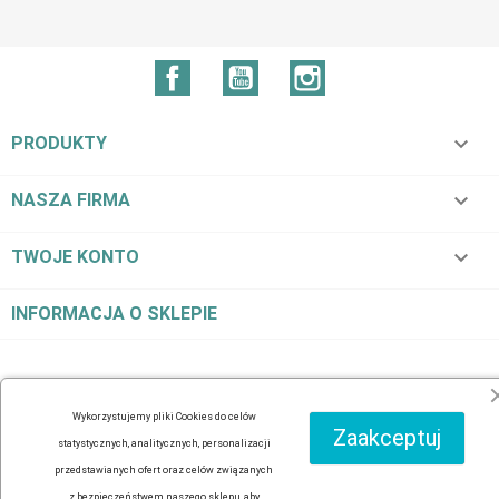
Facebook
YouTube
Instagram

PRODUKTY

NASZA FIRMA

TWOJE KONTO
INFORMACJA O SKLEPIE
Wykorzystujemy pliki Cookies do celów
Zaakceptuj
statystycznych, analitycznych, personalizacji
przedstawianych ofert oraz celów związanych
z bezpieczeństwem naszego sklepu, aby