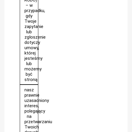
– w
przypadku,
gdy
Twoje
zapytanie
lub
zgłoszenie
dotyczy
umowy,
której
jesteśmy
lub
możemy
być
stroną
nasz
prawnie
uzasadniony
interes,
polegający
na
przetwarzaniu
Twoich