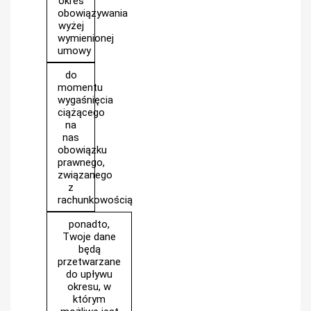
okres
obowiązywania
wyżej
wymienionej
umowy
do
momentu
wygaśnięcia
ciążącego
na
nas
obowiązku
prawnego,
związanego
z
rachunkowością
ponadto,
Twoje dane
będą
przetwarzane
do upływu
okresu, w
którym