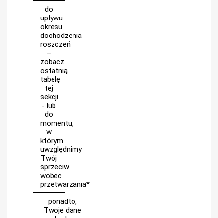
do
upływu
okresu
dochodzenia
roszczeń
–
zobacz
ostatnią
tabelę
tej
sekcji
- lub
do
momentu,
w
którym
uwzględnimy
Twój
sprzeciw
wobec
przetwarzania*
ponadto,
Twoje dane