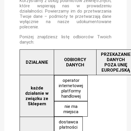
Korzystamy z usług podmiotów zewnętrznych,
które wspierają nas w prowadzeniu
działalności. Powierzamy im do przetwarzania
Twoje dane – podmioty te przetwarzają dane
wyłącznie na nasze udokumentowane
polecenie.
Poniżej znajdziesz listę odbiorców Twoich
danych:
PRZEKAZANIE
ODBIORCY
DANYCH
DZIAŁANIE
DANYCH
POZA UNIĘ
EUROPEJSKĄ
operator
internetowej
każde
platformy
działanie w
handlowej
związku ze
Sklepem
nie ma
miejsca
dostawca
płatności