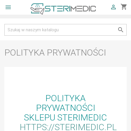
shopping_cart



POLITYKA PRYWATNOŚCI
POLITYKA
PRYWATNOŚCI
SKLEPU STERIMEDIC
HTTPS://STERIMEDIC.PL