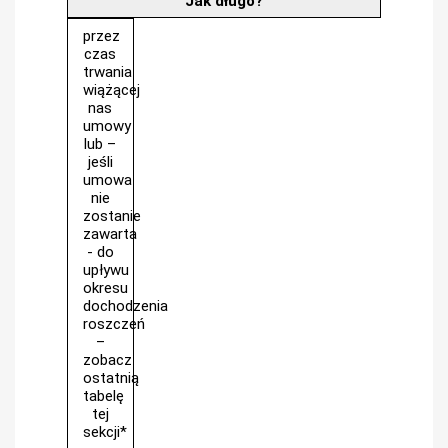
Jak długo?
przez
czas
trwania
wiążącej
nas
umowy
lub –
jeśli
umowa
nie
zostanie
zawarta
- do
upływu
okresu
dochodzenia
roszczeń
–
zobacz
ostatnią
tabelę
tej
sekcji*