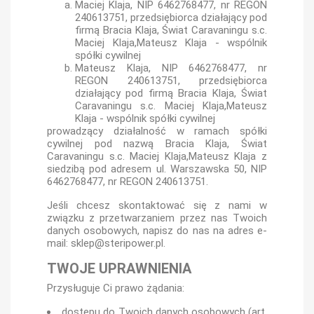
Maciej Klaja, NIP 6462768477, nr REGON
240613751, przedsiębiorca działający pod
firmą Bracia Klaja, Świat Caravaningu s.c.
Maciej Klaja,Mateusz Klaja - wspólnik
spółki cywilnej
Mateusz Klaja, NIP 6462768477, nr
REGON 240613751, przedsiębiorca
działający pod firmą Bracia Klaja, Świat
Caravaningu s.c. Maciej Klaja,Mateusz
Klaja - wspólnik spółki cywilnej
prowadzący działalność w ramach spółki
cywilnej pod nazwą Bracia Klaja, Świat
Caravaningu s.c. Maciej Klaja,Mateusz Klaja z
siedzibą pod adresem ul. Warszawska 50, NIP
6462768477, nr REGON 240613751.
Jeśli chcesz skontaktować się z nami w
związku z przetwarzaniem przez nas Twoich
danych osobowych, napisz do nas na adres e-
mail: sklep@steripower.pl.
TWOJE UPRAWNIENIA
Przysługuje Ci prawo żądania:
dostępu do Twoich danych osobowych (art.