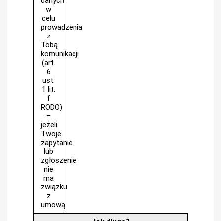
danych
w
celu
prowadzenia
z
Tobą
komunikacji
(art.
6
ust.
1 lit.
f
RODO)
–
jeżeli
Twoje
zapytanie
lub
zgłoszenie
nie
ma
związku
z
umową