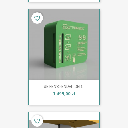
favorite_border
SEIFENSPENDER DER...
1.499,00 zł
favorite_border