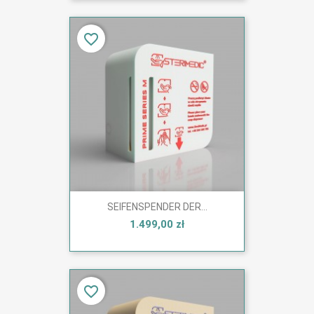
favorite_border
SEIFENSPENDER DER...
1.499,00 zł
favorite_border