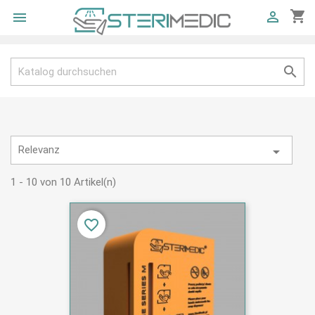
shopping_cart



Relevanz

1 - 10 von 10 Artikel(n)
favorite_border