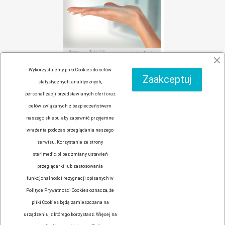
ANLEITUNG AUF
Wykorzystujemy pliki Cookies do celów
FRANZÖSISCH
Zaakceptuj
statystycznych, analitycznych,
personalizacji przedstawianych ofert oraz
celów związanych z bezpieczeństwem
naszego sklepu, aby zapewnić przyjemne
wrażenia podczas przeglądania naszego
Facebook
YouTube
Instagram
serwisu. Korzystanie ze strony
sterimedic.pl bez zmiany ustawień

ARTIKEL
przeglądarki lub zastosowania
funkcjonalności rezygnacji opisanych w

UNTERNEHMEN
Polityce Prywatności Cookies oznacza, że
pliki Cookies będą zamieszczana na

IHR KONTO
urządzeniu, z którego korzystasz. Więcej na